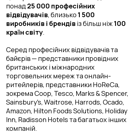
понад
25 000 професійних
відвідувачів
, близько
1 500
виробників і брендів
із більш ніж
100
країн світу
.
Серед професійних відвідувачів та
байєрів — представники провідних
британських і міжнародних
торговельних мереж та онлайн-
ритейлерів, представники HoReCa,
зокрема Coop, Tesco, Marks & Spencer,
Sainsbury's, Waitrose, Harrods, Ocado,
Amazon, Hilton Foods Solutions, Holiday
Inn, Radisson Hotels та багатьох інших
компаній.