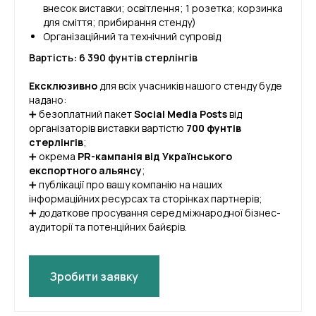
внесок виставки; освітлення; 1 розетка; корзинка
для сміття; прибирання стенду)
Організаційний та технічний супровід
Вартість: 6 390 фунтів стерлінгів
Ексклюзивно
для всіх учасників нашого стенду буде
надано:
➕ безоплатний пакет
Social Media Posts
від
організаторів виставки вартістю
700 фунтів
стерлінгів
;
➕ окрема
PR-кампанія від Українського
експортного альянсу
;
➕ публікації про вашу компанію на наших
інформаційних ресурсах та сторінках партнерів;
➕ додаткове просування серед міжнародної бізнес-
аудиторії та потенційних байєрів.
Зробити заявку