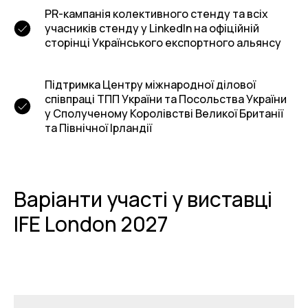
PR-кампанія колективного стенду та всіх
учасників стенду у LinkedIn на офіційній
сторінці Українського експортного альянсу
Підтримка Центру міжнародної ділової
співпраці ТПП України та Посольства України
у Сполученому Королівстві Великої Британії
та Північної Ірландії
Варіанти участі у виставці
IFE London 2027