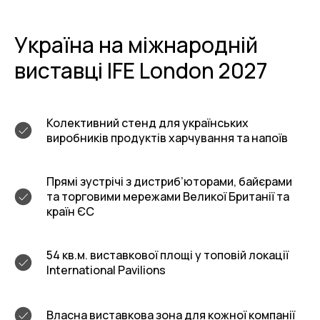
Україна на міжнародній
виставці IFE London 2027
Колективний стенд для українських
виробників продуктів харчування та напоїв
Прямі зустрічі з дистриб’юторами, байєрами
та торговими мережами Великої Британії та
країн ЄС
54 кв.м. виставкової площі у топовій локації
International Pavilions
Власна виставкова зона для кожної компанії