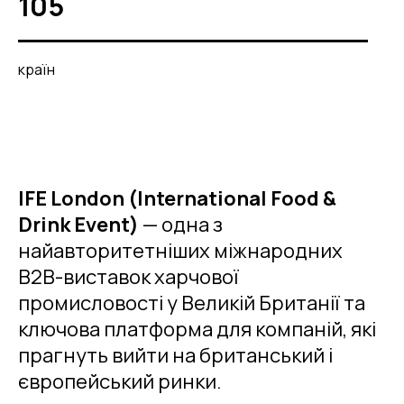
105
країн
IFE London (International Food &
Drink Event)
— одна з
найавторитетніших міжнародних
B2B-виставок харчової
промисловості у Великій Британії та
ключова платформа для компаній, які
прагнуть вийти на британський і
європейський ринки.