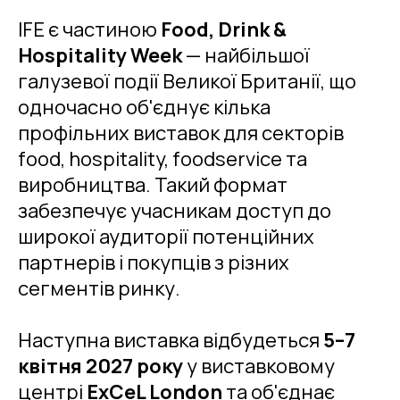
IFE є частиною
Food, Drink &
Hospitality Week
— найбільшої
галузевої події Великої Британії, що
одночасно об'єднує кілька
профільних виставок для секторів
food, hospitality, foodservice та
виробництва. Такий формат
забезпечує учасникам доступ до
широкої аудиторії потенційних
партнерів і покупців з різних
сегментів ринку.
Наступна виставка відбудеться
5–7
квітня 2027 року
у виставковому
центрі
ExCeL London
та об'єднає