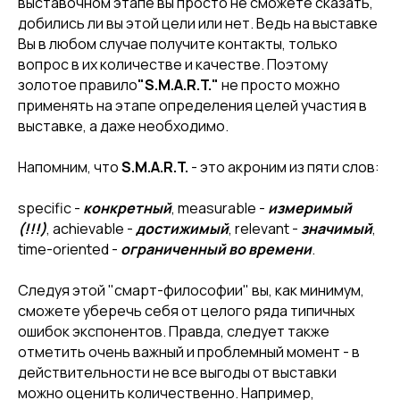
выставочном этапе вы просто не сможете сказать,
добились ли вы этой цели или нет. Ведь на выставке
Вы в любом случае получите контакты, только
вопрос в их количестве и качестве. Поэтому
золотое правило
"S.M.A.R.T."
не просто можно
применять на этапе определения целей участия в
выставке, а даже необходимо.
Напомним, что
S.M.A.R.T.
- это акроним из пяти слов:
specific -
конкретный
, measurable -
измеримый
(!!!)
, achievable -
достижимый
, relevant -
значимы
й
,
time-oriented -
ограниченный во времени
.
Следуя этой "смарт-философии" вы, как минимум,
сможете уберечь себя от целого ряда типичных
ошибок экспонентов. Правда, следует также
отметить очень важный и проблемный момент - в
действительности не все выгоды от выставки
можно оценить количественно. Например,