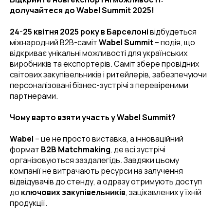
долучайтеся до Wabel Summit 2025!
24-25 квітня 2025 року в Барселоні
відбудеться
міжнародний B2B-саміт
Wabel Summit
– подія, що
відкриває унікальні можливості для українських
виробників та експортерів. Саміт збере провідних
світових закупівельників і ритейлерів, забезпечуючи
персоналізовані бізнес-зустрічі з перевіреними
партнерами.
Чому варто взяти участь у Wabel Summit?
Wabel
– це не просто виставка, а інноваційний
формат
B2B Matchmaking
, де всі зустрічі
організовуються заздалегідь. Завдяки цьому
компанії не витрачають ресурси на залучення
відвідувачів до стенду, а одразу отримують доступ
до
ключових закупівельників
, зацікавлених у їхній
продукції.