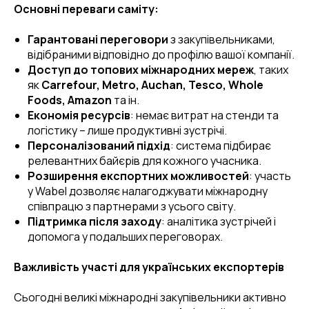
Основні переваги саміту:
Гарантовані переговори
з закупівельниками,
відібраними відповідно до профілю вашої компанії.
Доступ до топових міжнародних мереж
, таких
як
Carrefour, Metro, Auchan, Tesco, Whole
Foods, Amazon
та ін.
Економія ресурсів
: немає витрат на стенди та
логістику – лише продуктивні зустрічі.
Персоналізований підхід
: система підбирає
релевантних байєрів для кожного учасника.
Розширення експортних можливостей
: участь
у Wabel дозволяє налагоджувати міжнародну
співпрацю з партнерами з усього світу.
Підтримка після заходу
: аналітика зустрічей і
допомога у подальших переговорах.
Важливість участі для українських експортерів
Сьогодні великі міжнародні закупівельники активно