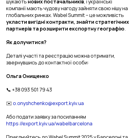
шукають
нових постачальників
, і українські
компанії мають чудову нагоду зайняти свою нішу на
глобальних ринках. Wabel Summit – це можливість
укласти вигідні контракти, знайти стратегічних
партнерів та розширити експортну географію
.
Як долучитися?
Деталі участі та реєстрацію можна отримати,
звернувшись до контактної особи:
Ольга Онищенко
📞 +38 093 501 79 43
✉️
o.onyshchenko@export.kyiv.ua
Або подати заявку за посиланням
https://export.kyiv.ua/wabelbarcelona
Приєднуйтесь до Wabel Summit 2025 у Барселоні та