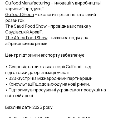
Gulfood Manufacturing
– інновації у виробництві
харчової продукції.
Gulfood Green
– екологічні рішення та сталий
розвиток.
The Saudi Food Show
– провідна виставка у
Саудівській Аравії.
The Africa Food Show
– важлива подія для
африканських ринків.
Центр підтримки експорту забезпечує:
• Супровід на виставках серії Gulfood – від
підготовки до організації участі.
• B2B-зустрічі з міжнародними партнерами.
• Консультації щодо виходу на нові ринки.
• Підтримку в просуванні української продукції на
світовій арені.
Важливі дати 2025 року: