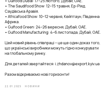
• Gulfood Dubai: 17–25 лютого, Дубай, ОАЕ.
• The Saudifood Show: 12–15 травня, Ер-Ріяд,
Саудівська Аравія.
• Africafood Show: 10–12 червня, Кейптаун, Південна
Африка.
• Gulfood Green: 24–26 вересня, Дубай, ОАЕ.
• Gulfood Manufacturing: 4–6 листопада, Дубай, ОАЕ.
Цей новий рівень співпраці – це ще один доказ того,
що українські виробники можуть гідно конкурувати
на глобальному ринку.
Для деталей звертайтеся: i.zhdanov@export.kyiv.ua
Разом відкриваємо нові горизонти!
22.01.2025
НОВИНИ