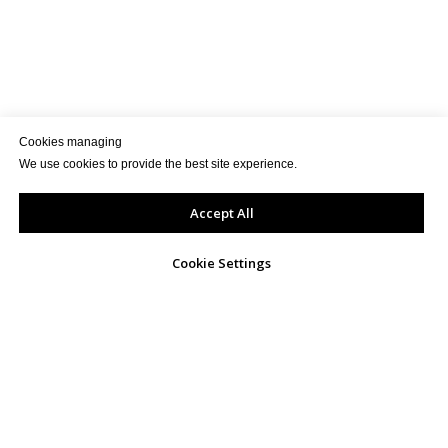
Cookies managing
We use cookies to provide the best site experience.
Accept All
Cookie Settings
КОНТАКТИ
info@exportua.com
+38093 192 1949
01054, Україна, м.Київ,