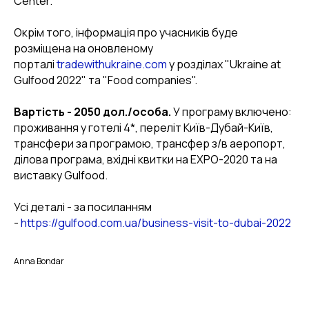
Center.
Окрім того, інформація про учасників буде
розміщена на оновленому
порталі
tradewithukraine.com
у розділах "Ukraine at
Gulfood 2022" та "Food companies".
Вартість - 2050 дол./особа.
У програму включено:
проживання у готелі 4*, переліт Київ-Дубай-Київ,
трансфери за програмою, трансфер з/в аеропорт,
ділова програма, вхідні квитки на EXPO-2020 та на
виставку Gulfood.
Усі деталі - за посиланням
-
https://gulfood.com.ua/business-visit-to-dubai-2022
Anna Bondar