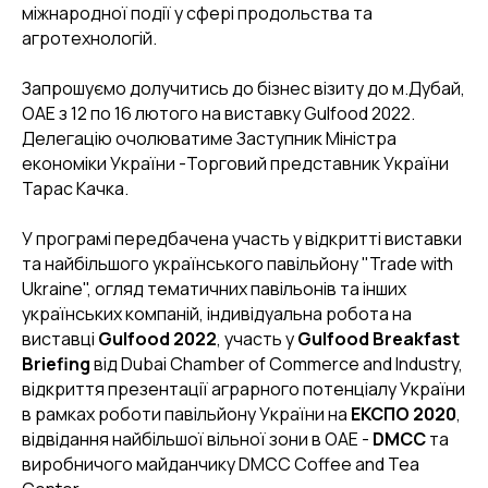
міжнародної події у сфері продольства та
агротехнологій.
Запрошуємо долучитись до бізнес візиту до м.Дубай,
ОАЕ з 12 по 16 лютого на виставку Gulfood 2022.
Делегацію очолюватиме Заступник Міністра
економіки України -Торговий представник України
Тарас Качка.
У програмі передбачена участь у відкритті виставки
та найбільшого українського павільйону "Trade with
Ukraine", огляд тематичних павільонів та інших
українських компаній, індивідуальна робота на
виставці
Gulfood 2022
, участь у
Gulfood Breakfast
Briefing
від Dubai Chamber of Commerce and Industry,
відкриття презентації аграрного потенціалу України
в рамках роботи павільйону України на
ЕКСПО 2020
,
відвідання найбільшої вільної зони в ОАЕ -
DMCC
та
виробничого майданчику DMCC Coffee and Tea