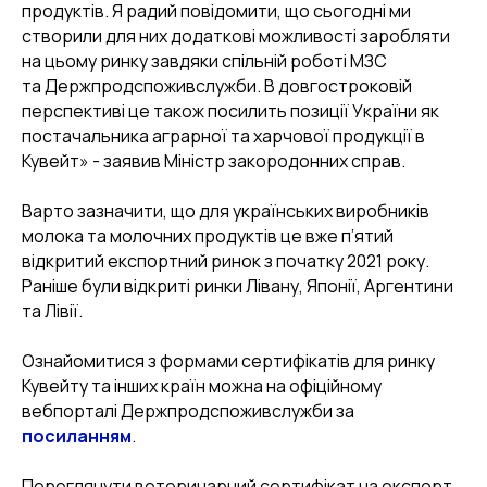
продуктів. Я радий повідомити, що сьогодні ми
створили для них додаткові можливості заробляти
на цьому ринку завдяки спільній роботі МЗС
та Держпродспоживслужби. В довгостроковій
перспективі це також посилить позиції України як
постачальника аграрної та харчової продукції в
Кувейт» - заявив Міністр закородонних справ.
Варто зазначити, що для українських виробників
молока та молочних продуктів це вже п’ятий
відкритий експортний ринок з початку 2021 року.
Раніше були відкриті ринки Лівану, Японії, Аргентини
та Лівії.
Ознайомитися з формами сертифікатів для ринку
Кувейту та інших країн можна на офіційному
вебпорталі Держпродспоживслужби за
посиланням
.
Переглянути ветеринарний сертифікат на експорт