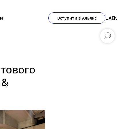
и
UA
EN
Вступити в Альянс
ітового
 &