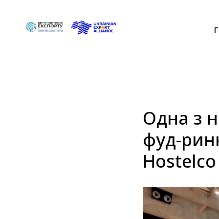
Г
Одна з 
фуд-ринк
Hostelco