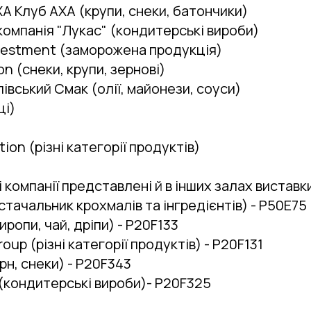
A Клуб АХА (крупи, снеки, батончики)
компанія "Лукас" (кондитерські вироби)
nvestment (заморожена продукція)
on (снеки, крупи, зернові)
олівський Смак (олії, майонези, соуси)
ці)
tion (різні категорії продуктів)
 компанії представлені й в інших залах виставк
остачальник крохмалів та інгредієнтів) - P50E75
сиропи, чай, дріпи) - P20F133
roup (різні категорії продуктів) - P20F131
рн, снеки) - P20F343
t (кондитерські вироби)- P20F325