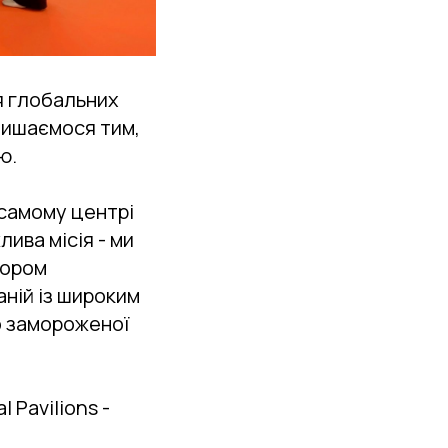
ня глобальних
 пишаємося тим,
ю.
 самому центрі
лива місія - ми
тором
аній із широким
о замороженої
 Pavilions -