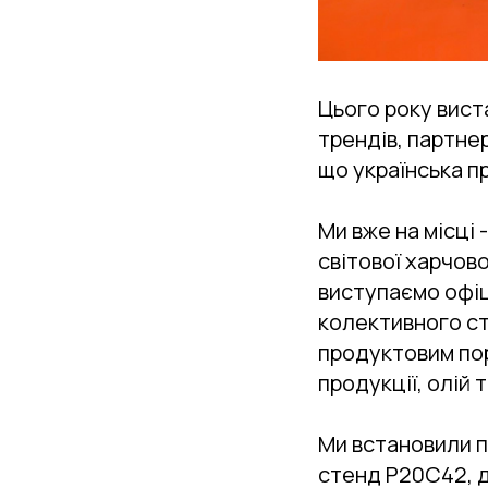
Цього року вист
трендів, партнер
що українська п
Ми вже на місці 
світової харчової
виступаємо офіц
колективного сте
продуктовим пор
продукції, олій т
Ми встановили па
стенд P20C42, д