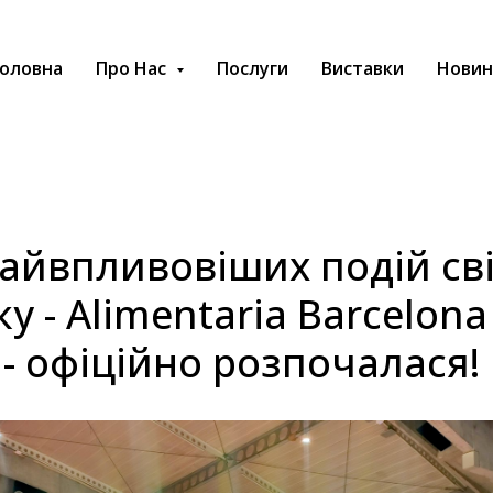
оловна
Про Нас
Послуги
Виставки
Новин
найвпливовіших подій св
у - Alimentaria Barcelona
 - офіційно розпочалася!