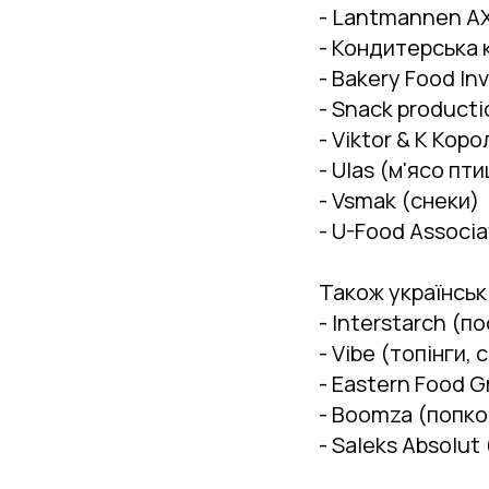
- Lantmannen AX
- Кондитерська 
- Bakery Food I
- Snack producti
- Viktor & K Кор
- Ulas (м'ясо пти
- Vsmak (снеки)
- U-Food Associa
Також українські
- Interstarch (п
- Vibe (топінги, 
- Eastern Food G
- Boomza (попко
- Saleks Absolu