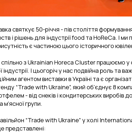
авка святкує 50-річчя - пів століття формуван
ств і рішень для індустрії food та HoReCa. І ми
рисутність є частиною цього історичного ювіле
- cпільно з Ukrainian Horeca Cluster працюємо у
 індустрії. І цьогоріч у нас подвійна роль та важ
ійним агентом виставки в Україні та є організа
нду “Trade with Ukraine”, який об'єднує 8 комп
тфелем - від снеків і кондитерських виробів д
а м’ясної групи.
вільйон “Trade with Ukraine” у холі International
е представлені: