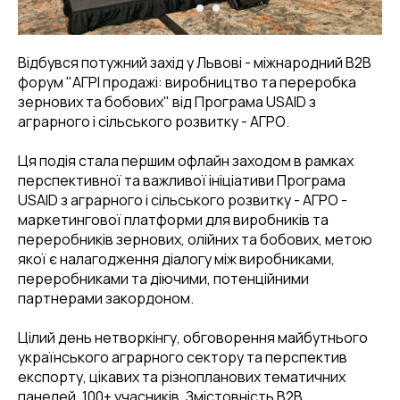
Відбувся потужний захід у Львові - міжнародний B2B
форум "АГРІ продажі: виробництво та переробка
зернових та бобових" від Програма USAID з
аграрного і сільського розвитку - АГРО.
Ця подія стала першим офлайн заходом в рамках
перспективної та важливої ініціативи Програма
USAID з аграрного і сільського розвитку - АГРО -
маркетингової платформи для виробників та
переробників зернових, олійних та бобових, метою
якої є налагодження діалогу між виробниками,
переробниками та діючими, потенційними
партнерами закордоном.
Цілий день нетворкінгу, обговорення майбутнього
українського аграрного сектору та перспектив
експорту, цікавих та різнопланових тематичних
панелей, 100+ учасників. Змістовність B2B