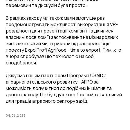
перемовин та дискусій була просто.
В рамках заходу ми також мали змогу ще раз
продемонструвати можливості використання VR-
реальності для презентації компанії та ділилися
власним досвідом її застосування на міжнародних
виставках, який ми отримали під час реалізації
проєкту Expo Profi Agrifood - time to export. Тим, хто
вчора спробував цю технологію на собі,
сподобалося.
Дякуємо нашим партнерам Програма USAID з
аграрного і сільського розвитку - АГРО за
можливість долучитися до подібних ініціатив та
даного заходу. Це був дуже необхідний та важливий
для гравців аграрного сектору захід.
04.06.2023