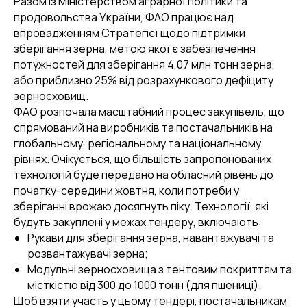
Разом із Міністерством аграрної політики та
продовольства України, ФАО працює над
впровадженням Стратегієї щодо підтримки
зберігання зерна, метою якої є забезпечення
потужностей для зберігання 4,07 млн тонн зерна,
або приблизно 25% від розрахункового дефіциту
зерносховищ.
ФАО розпочала масштабний процес закупівель, що
спрямований на виробників та постачальників на
глобальному, регіональному та національному
рівнях. Очікується, що більшість запропонованих
технологій буде передано на обласний рівень до
початку-середини жовтня, коли потреби у
зберіганні врожаю досягнуть піку. Технології, які
будуть закуплені у межах тендеру, включають:
Рукави для зберігання зерна, навантажувачі та
розвантажувачі зерна;
Модульні зерносховища з тентовим покриттям та
місткістю від 300 до 1000 тонн (для пшениці).
Щоб взяти участь у цьому тендері, постачальникам