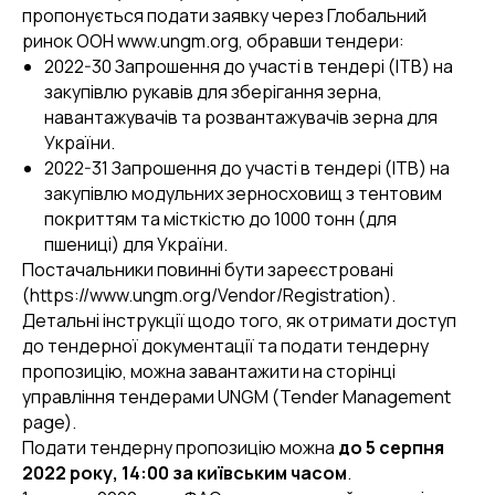
пропонується подати заявку через Глобальний
ринок ООН www.ungm.org, обравши тендери:
2022-30 Запрошення до участі в тендері (ITB) на
закупівлю рукавів для зберігання зерна,
навантажувачів та розвантажувачів зерна для
України.
2022-31 Запрошення до участі в тендері (ITB) на
закупівлю модульних зерносховищ з тентовим
покриттям та місткістю до 1000 тонн (для
пшениці) для України.
Постачальники повинні бути зареєстровані
(https://www.ungm.org/Vendor/Registration).
Детальні інструкції щодо того, як отримати доступ
до тендерної документації та подати тендерну
пропозицію, можна завантажити на сторінці
управління тендерами UNGM (Tender Management
page).
Подати тендерну пропозицію можна
до 5 серпня
2022 року, 14:00 за київським часом
.