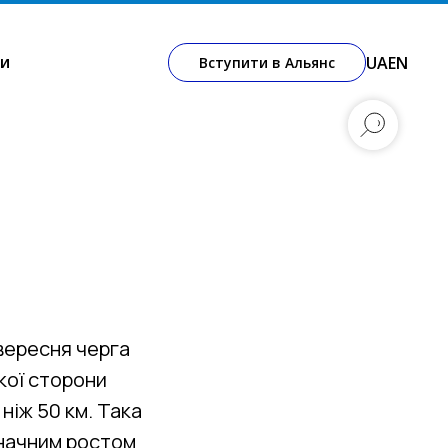
и
UA
EN
Вступити в Альянс
вересня черга
ької сторони
ніж 50 км. Така
 значним ростом