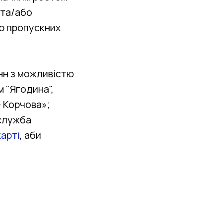
 та/або
тю пропускних
нн з можливістю
 "Ягодина",
– Корчова»;
тслужба
карті
, аби