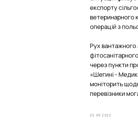
експорту сільго
ветеринарного к
операцій з поль
Рух вантажного 
фітосанітарного
через пункти пр
«Шегині - Медик
моніторить щодн
перевізники мог
02.09.2022