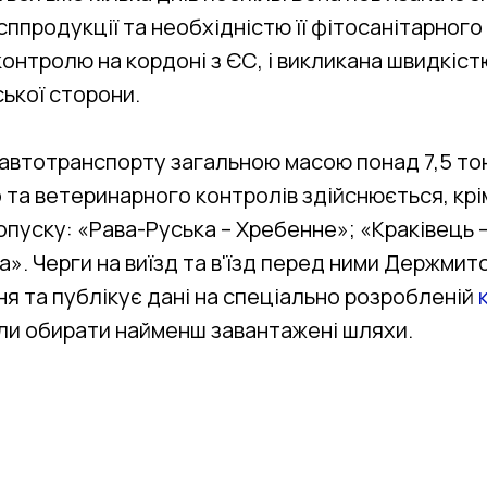
сппродукції та необхідністю її фітосанітарного
онтролю на кордоні з ЄС, і викликана швидкіс
ської сторони.
автотранспорту загальною масою понад 7,5 то
 та ветеринарного контролів здійснюється, крім
опуску: «Рава-Руська – Хребенне»; «Краківець 
а». Черги на виїзд та в'їзд перед ними Держми
я та публікує дані на спеціально розробленій
ли обирати найменш завантажені шляхи.