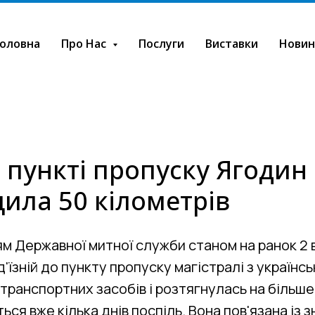
оловна
Про Нас
Послуги
Виставки
Новин
 пункті пропуску Ягодин
ила 50 кілометрів
м Державної митної служби станом на ранок 2 
д'їзній до пункту пропуску магістралі з українс
транспортних засобів і розтягнулась на більше 
ься вже кілька днів поспіль. Вона пов'язана із