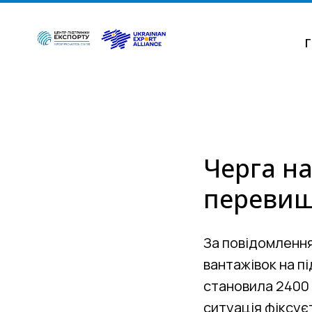
Г
Черга на
перевищ
За повідомлення
вантажівок на пі
становила 2400 
ситуація фіксуєт