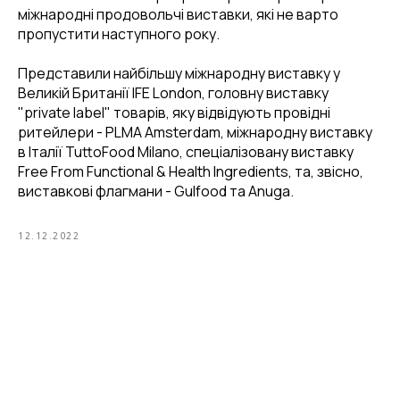
міжнародні продовольчі виставки, які не варто
пропустити наступного року.
Представили найбільшу міжнародну виставку у
Великій Британії IFE London, головну виставку
"private label" товарів, яку відвідують провідні
ритейлери - PLMA Amsterdam, міжнародну виставку
в Італії TuttoFood Milano, cпеціалізовану виставку
Free From Functional & Health Ingredients, та, звісно,
виставкові флагмани - Gulfood та Anuga.
12.12.2022