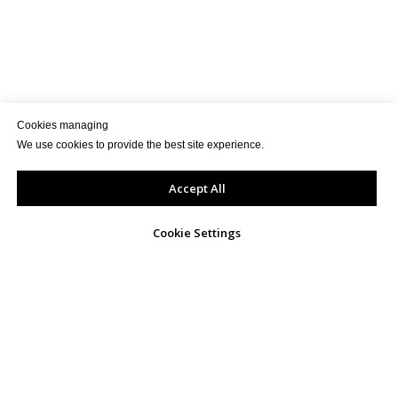
Cookies managing
We use cookies to provide the best site experience.
Accept All
Cookie Settings
КОНТАКТИ
info@exportua.com
+38093 192 1949
01054, Україна, м.Київ,