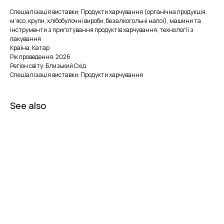
Спеціалізація виставки: Продукти харчування (органічна продукція,
м’ясо, крупи, хлібобулочні вироби, безалкогольні напої), машини та
інструменти з приготування продуктів харчування, технології з
пакування
Країна: Катар
Рік проведення: 2026
Регіон світу: Близький Схід
Спеціалізація виставки: Продукти харчування
See also