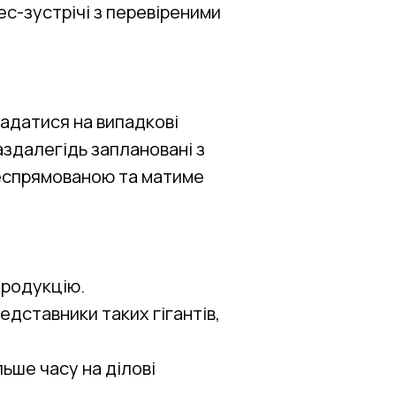
ес-зустрічі з перевіреними
адатися на випадкові
заздалегідь заплановані з
леспрямованою та матиме
продукцію.
редставники таких гігантів,
льше часу на ділові