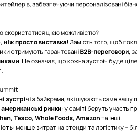
 ритейлерів, забезпечуючи персоналізовані бізн
о скористатися цією можливістю?
, ніж просто виставка!
Замість того, щоб покл
сники отримують гарантовані
B2B-переговори
, 
никами
. Це означає, що кожна зустріч буде ці
.
Summit:
і зустрічі
з байєрами, які шукають саме вашу 
а американські ринки
: у саміті беруть участь п
chan, Tesco, Whole Foods, Amazon
та інші.
ість
: менше витрат на стенди та логістику – бі