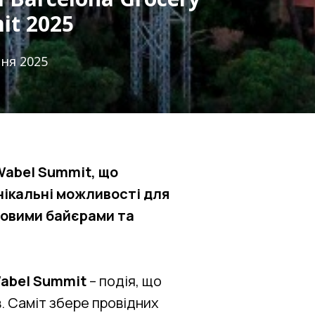
it 2025
тня 2025
Wabel Summit, що
унікальні можливості для
товими байєрами та
abel Summit
– подія, що
в. Саміт збере провідних