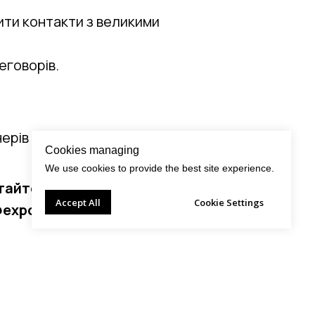
ити контакти з великими
еговорів.
ерів у Європі та США.
Cookies managing
We use cookies to provide the best site experience.
ртайтеся до контактної
Accept All
Cookie Settings
export.kyiv.ua або