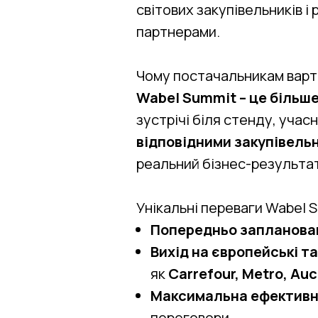
світових закупівельників і
партнерами.
Чому постачальникам варт
Wabel Summit – це більше
зустрічі біля стенду, уча
відповідними закупівель
реальний бізнес-результат
Унікальні переваги Wabel 
Попередньо запланован
Вихід на європейські т
як
Carrefour, Metro, Au
Максимальна ефективн
переговори.