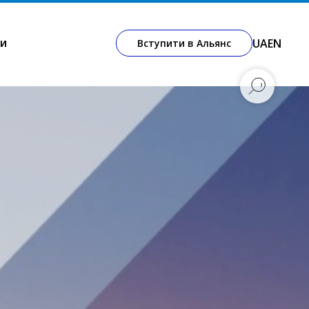
и
UA
EN
Вступити в Альянс