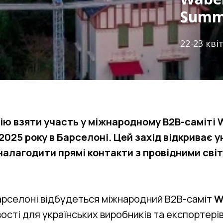
Summ
22-23 кві
ю взяти участь у міжнародному B2B-саміті 
 2025 року в Барселоні. Цей захід відкриває 
налагодити прямі контакти з провідними сві
Барселоні відбудеться міжнародний B2B-саміт
W
ості для українських виробників та експортері