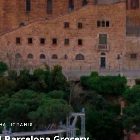
А, ІСПАНІЯ
 Barcelona Grocery