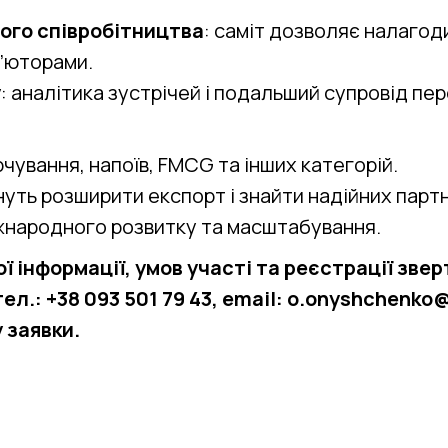
ого співробітництва
: саміт дозволяє налагод
’юторами.
у
: аналітика зустрічей і подальший супровід пер
чування, напоїв, FMCG та інших категорій.
нуть розширити експорт і знайти надійних партн
міжнародного розвитку та масштабування.
 інформації, умов участі та реєстрації зве
л.: +38 093 501 79 43, email: o.onyshchenko@
 заявки.